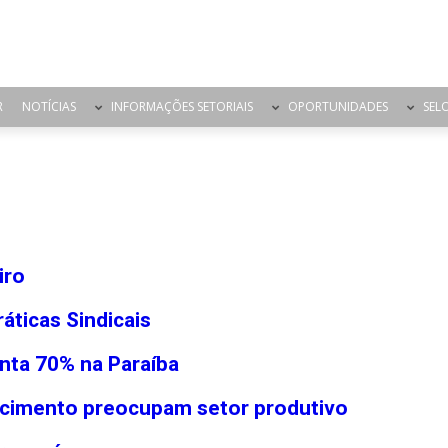
R
NOTÍCIAS
INFORMAÇÕES SETORIAIS
OPORTUNIDADES
SEL
iro
áticas Sindicais
nta 70% na Paraíba
ecimento preocupam setor produtivo