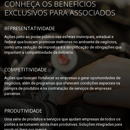
CONHEÇA OS BENEFÍCIOS
EXCLUSIVOS PARA ASSOCIADOS
REPRESENTATIVIDADE
Ações junto ao poder público nas esferas municipais, estadual e
federal que buscam promover melhorias no ambiente de negócios,
como uma redução de impostos e a simplificação de obrigações que
impactam a competitividade da indústria.
COMPETITIVIDADE
Ações que buscam fortalecer as empresas e gerar oportunidades de
negócios, além de programas que oferecem condições especiais na
compra de produtos e na contratação de serviços de empresas
parceiras.
PRODUTIVIDADE
Uma série de produtos e serviços que ajudam empresas de todos os
portes a se tornarem ainda mais produtivas. Soluções integradas para
produzir mais por menos.