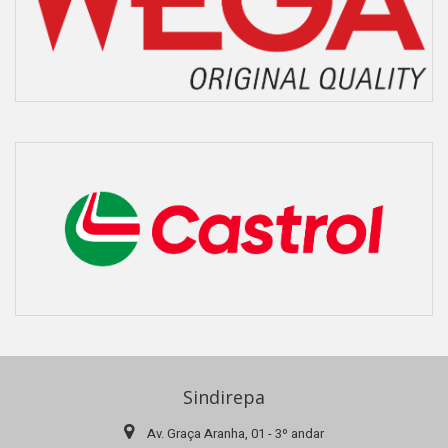
Sindirepa
Av. Graça Aranha, 01 - 3º andar