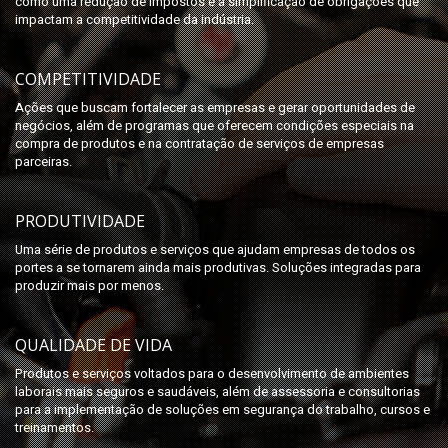
como uma redução de impostos e a simplificação de obrigações que
impactam a competitividade da indústria.
COMPETITIVIDADE
Ações que buscam fortalecer as empresas e gerar oportunidades de
negócios, além de programas que oferecem condições especiais na
compra de produtos e na contratação de serviços de empresas
parceiras.
PRODUTIVIDADE
Uma série de produtos e serviços que ajudam empresas de todos os
portes a se tornarem ainda mais produtivas. Soluções integradas para
produzir mais por menos.
QUALIDADE DE VIDA
Produtos e serviços voltados para o desenvolvimento de ambientes
laborais mais seguros e saudáveis, além de assessoria e consultorias
para a implementação de soluções em segurança do trabalho, cursos e
treinamentos.