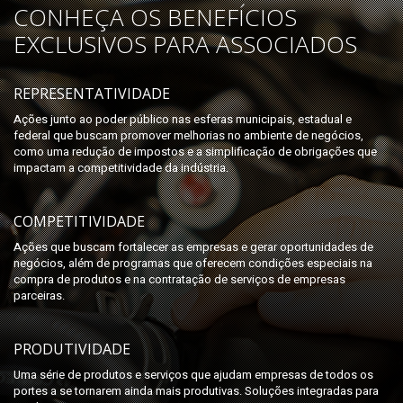
CONHEÇA OS BENEFÍCIOS
EXCLUSIVOS PARA ASSOCIADOS
REPRESENTATIVIDADE
Ações junto ao poder público nas esferas municipais, estadual e
federal que buscam promover melhorias no ambiente de negócios,
como uma redução de impostos e a simplificação de obrigações que
impactam a competitividade da indústria.
COMPETITIVIDADE
Ações que buscam fortalecer as empresas e gerar oportunidades de
negócios, além de programas que oferecem condições especiais na
compra de produtos e na contratação de serviços de empresas
parceiras.
PRODUTIVIDADE
Uma série de produtos e serviços que ajudam empresas de todos os
portes a se tornarem ainda mais produtivas. Soluções integradas para