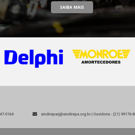
SAIBA MAIS
947-0164
sindireparj@sindirepa.org.br | Ouvidoria - (21) 99176-