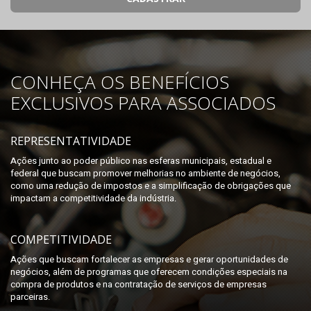
CONHEÇA OS BENEFÍCIOS
EXCLUSIVOS PARA ASSOCIADOS
REPRESENTATIVIDADE
Ações junto ao poder público nas esferas municipais, estadual e
federal que buscam promover melhorias no ambiente de negócios,
como uma redução de impostos e a simplificação de obrigações que
impactam a competitividade da indústria.
COMPETITIVIDADE
Ações que buscam fortalecer as empresas e gerar oportunidades de
negócios, além de programas que oferecem condições especiais na
compra de produtos e na contratação de serviços de empresas
parceiras.