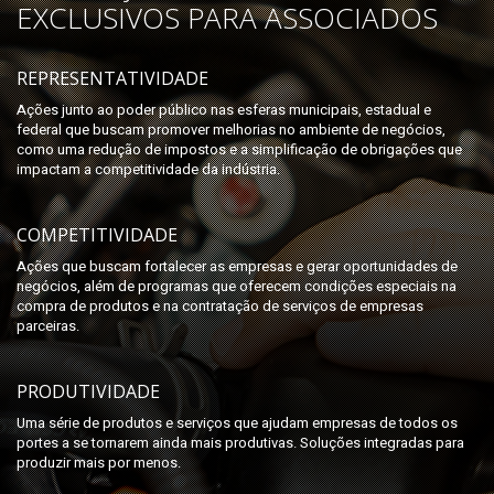
EXCLUSIVOS PARA ASSOCIADOS
REPRESENTATIVIDADE
Ações junto ao poder público nas esferas municipais, estadual e
federal que buscam promover melhorias no ambiente de negócios,
como uma redução de impostos e a simplificação de obrigações que
impactam a competitividade da indústria.
COMPETITIVIDADE
Ações que buscam fortalecer as empresas e gerar oportunidades de
negócios, além de programas que oferecem condições especiais na
compra de produtos e na contratação de serviços de empresas
parceiras.
PRODUTIVIDADE
Uma série de produtos e serviços que ajudam empresas de todos os
portes a se tornarem ainda mais produtivas. Soluções integradas para
produzir mais por menos.