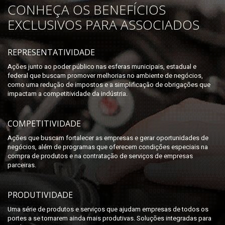
CONHEÇA OS BENEFÍCIOS
EXCLUSIVOS PARA ASSOCIADOS
REPRESENTATIVIDADE
Ações junto ao poder público nas esferas municipais, estadual e
federal que buscam promover melhorias no ambiente de negócios,
como uma redução de impostos e a simplificação de obrigações que
impactam a competitividade da indústria.
COMPETITIVIDADE
Ações que buscam fortalecer as empresas e gerar oportunidades de
negócios, além de programas que oferecem condições especiais na
compra de produtos e na contratação de serviços de empresas
parceiras.
PRODUTIVIDADE
Uma série de produtos e serviços que ajudam empresas de todos os
portes a se tornarem ainda mais produtivas. Soluções integradas para