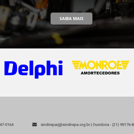
SAIBA MAIS
947-0164
sindireparj@sindirepa.org.br | Ouvidoria - (21) 99176-