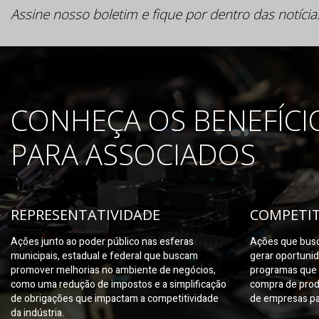
Assine nosso boletim e fique por dentro das notícia
CONHEÇA OS BENEFÍCI
PARA ASSOCIADOS
REPRESENTATIVIDADE
COMPETIT
Ações junto ao poder público nas esferas
Ações que busc
municipais, estadual e federal que buscam
gerar oportuni
promover melhorias no ambiente de negócios,
programas que 
como uma redução de impostos e a simplificação
compra de prod
de obrigações que impactam a competitividade
de empresas pa
da indústria.