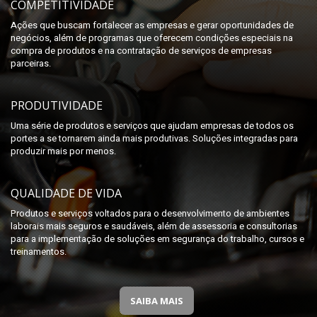
COMPETITIVIDADE
Ações que buscam fortalecer as empresas e gerar oportunidades de
negócios, além de programas que oferecem condições especiais na
compra de produtos e na contratação de serviços de empresas
parceiras.
PRODUTIVIDADE
Uma série de produtos e serviços que ajudam empresas de todos os
portes a se tornarem ainda mais produtivas. Soluções integradas para
produzir mais por menos.
QUALIDADE DE VIDA
Produtos e serviços voltados para o desenvolvimento de ambientes
laborais mais seguros e saudáveis, além de assessoria e consultorias
para a implementação de soluções em segurança do trabalho, cursos e
treinamentos.
SAIBA MAIS