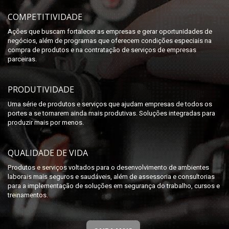
COMPETITIVIDADE
Ações que buscam fortalecer as empresas e gerar oportunidades de
negócios, além de programas que oferecem condições especiais na
compra de produtos e na contratação de serviços de empresas
parceiras.
PRODUTIVIDADE
Uma série de produtos e serviços que ajudam empresas de todos os
portes a se tornarem ainda mais produtivas. Soluções integradas para
produzir mais por menos.
QUALIDADE DE VIDA
Produtos e serviços voltados para o desenvolvimento de ambientes
laborais mais seguros e saudáveis, além de assessoria e consultorias
para a implementação de soluções em segurança do trabalho, cursos e
treinamentos.