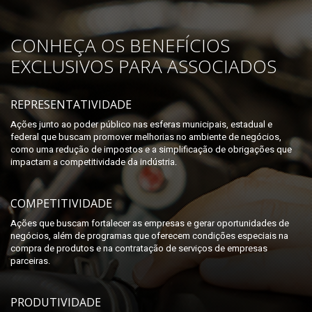
CONHEÇA OS BENEFÍCIOS
EXCLUSIVOS PARA ASSOCIADOS
REPRESENTATIVIDADE
Ações junto ao poder público nas esferas municipais, estadual e
federal que buscam promover melhorias no ambiente de negócios,
como uma redução de impostos e a simplificação de obrigações que
impactam a competitividade da indústria.
COMPETITIVIDADE
Ações que buscam fortalecer as empresas e gerar oportunidades de
negócios, além de programas que oferecem condições especiais na
compra de produtos e na contratação de serviços de empresas
parceiras.
PRODUTIVIDADE