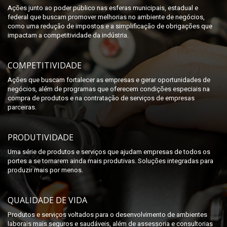
Ações junto ao poder público nas esferas municipais, estadual e
federal que buscam promover melhorias no ambiente de negócios,
como uma redução de impostos e a simplificação de obrigações que
impactam a competitividade da indústria.
COMPETITIVIDADE
Ações que buscam fortalecer as empresas e gerar oportunidades de
negócios, além de programas que oferecem condições especiais na
compra de produtos e na contratação de serviços de empresas
parceiras.
PRODUTIVIDADE
Uma série de produtos e serviços que ajudam empresas de todos os
portes a se tornarem ainda mais produtivas. Soluções integradas para
produzir mais por menos.
QUALIDADE DE VIDA
Produtos e serviços voltados para o desenvolvimento de ambientes
laborais mais seguros e saudáveis, além de assessoria e consultorias