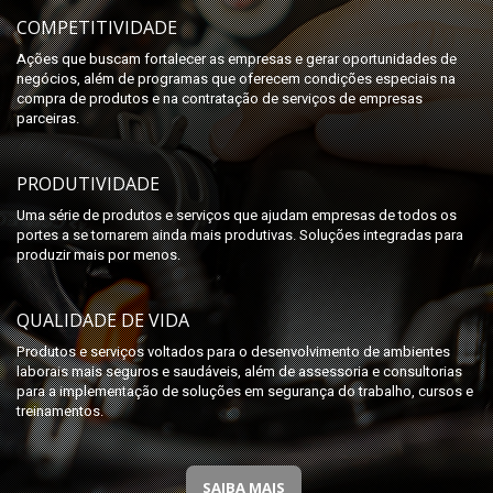
COMPETITIVIDADE
Ações que buscam fortalecer as empresas e gerar oportunidades de
negócios, além de programas que oferecem condições especiais na
compra de produtos e na contratação de serviços de empresas
parceiras.
PRODUTIVIDADE
Uma série de produtos e serviços que ajudam empresas de todos os
portes a se tornarem ainda mais produtivas. Soluções integradas para
produzir mais por menos.
QUALIDADE DE VIDA
Produtos e serviços voltados para o desenvolvimento de ambientes
laborais mais seguros e saudáveis, além de assessoria e consultorias
para a implementação de soluções em segurança do trabalho, cursos e
treinamentos.
SAIBA MAIS