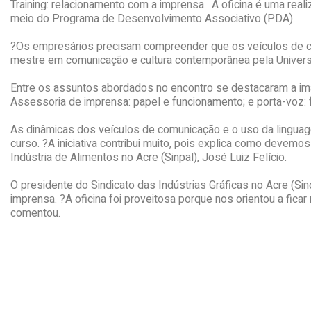
Training: relacionamento com a imprensa. A oficina é uma rea
meio do Programa de Desenvolvimento Associativo (PDA).
?Os empresários precisam compreender que os veículos de co
mestre em comunicação e cultura contemporânea pela Universid
Entre os assuntos abordados no encontro se destacaram a image
Assessoria de imprensa: papel e funcionamento; e porta-voz: f
As dinâmicas dos veículos de comunicação e o uso da linguag
curso. ?A iniciativa contribui muito, pois explica como devem
Indústria de Alimentos no Acre (Sinpal), José Luiz Felício.
O presidente do Sindicato das Indústrias Gráficas no Acre (Si
imprensa. ?A oficina foi proveitosa porque nos orientou a fica
comentou.