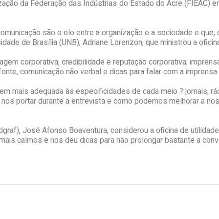
lização da Federação das Indústrias do Estado do Acre (FIEAC) em
municação são o elo entre a organização e a sociedade e que, c
ade de Brasília (UNB), Adriane Lorenzon, que ministrou a oficina
m corporativa, credibilidade e reputação corporativa; imprensa: 
onte, comunicação não verbal e dicas para falar com a imprensa.
em mais adequada às especificidades de cada meio ? jornais, r
os nos portar durante a entrevista e como podemos melhorar a no
ndgraf), José Afonso Boaventura, considerou a oficina de utilida
r mais calmos e nos deu dicas para não prolongar bastante a conv