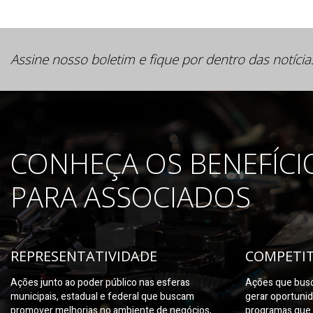
Assine nosso boletim e fique por dentro das notícia
CONHEÇA OS BENEFÍCI
PARA ASSOCIADOS
REPRESENTATIVIDADE
COMPETIT
Ações junto ao poder público nas esferas
Ações que busc
municipais, estadual e federal que buscam
gerar oportuni
promover melhorias no ambiente de negócios,
programas que 