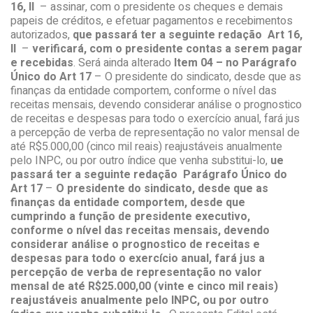
16, II
– assinar, com o presidente os cheques e demais
papeis de créditos, e efetuar pagamentos e recebimentos
autorizados,
que passará ter a seguinte redação
Art 16,
II
–
verificará, com o presidente contas a serem pagar
e recebidas
. Será ainda alterado
Item 04 – no Parágrafo
Único do
Art 17
– O presidente do sindicato, desde que as
finanças da entidade comportem, conforme o nível das
receitas mensais, devendo considerar análise o prognostico
de receitas e despesas para todo o exercício anual, fará jus
a percepção de verba de representação no valor mensal de
até R$5.000,00 (cinco mil reais) reajustáveis anualmente
pelo INPC, ou por outro índice que venha substitui-lo,
ue
passará ter a seguinte redação
Parágrafo Único do
Art 17
–
O presidente do sindicato, desde que as
finanças da entidade comportem, desde que
cumprindo a função de presidente executivo,
conforme o nível das receitas mensais, devendo
considerar análise o prognostico de receitas e
despesas para todo o exercício anual, fará jus a
percepção de verba de representação no valor
mensal de até R$25.000,00 (vinte e cinco mil reais)
reajustáveis anualmente pelo INPC, ou por outro