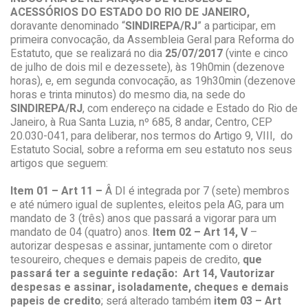
ACESSÓRIOS DO ESTADO DO RIO DE JANEIRO,
doravante denominado “
SINDIREPA/RJ
” a participar, em
primeira convocação, da Assembleia Geral para Reforma do
Estatuto, que se realizará no dia
25/07/2017
(vinte e cinco
de julho de dois mil e dezessete), às 19h0min (dezenove
horas), e, em segunda convocação, as 19h30min (dezenove
horas e trinta minutos) do mesmo dia, na sede do
SINDIREPA/RJ
, com endereço na cidade e Estado do Rio de
Janeiro, à Rua Santa Luzia, nº 685, 8 andar, Centro, CEP
20.030-041, para deliberar, nos termos do Artigo 9, VIII, do
Estatuto Social, sobre a reforma em seu estatuto nos seus
artigos que seguem:
Item 01 –
Art 11 –
Â DI é integrada por 7 (sete) membros
e até número igual de suplentes, eleitos pela AG, para um
mandato de 3 (três) anos que passará a vigorar para um
mandato de 04 (quatro) anos.
Item 02 – Art 14, V
–
autorizar despesas e assinar, juntamente com o diretor
tesoureiro, cheques e demais papeis de credito,
que
passará ter a seguinte redação:
Art 14, V
autorizar
despesas e assinar, isoladamente, cheques e demais
papeis de credito
; será alterado também
item 03 –
Art