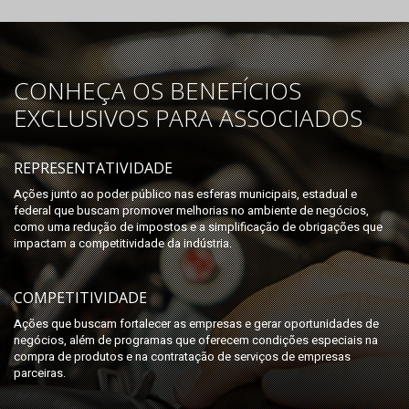
CONHEÇA OS BENEFÍCIOS
EXCLUSIVOS PARA ASSOCIADOS
REPRESENTATIVIDADE
Ações junto ao poder público nas esferas municipais, estadual e
federal que buscam promover melhorias no ambiente de negócios,
como uma redução de impostos e a simplificação de obrigações que
impactam a competitividade da indústria.
COMPETITIVIDADE
Ações que buscam fortalecer as empresas e gerar oportunidades de
negócios, além de programas que oferecem condições especiais na
compra de produtos e na contratação de serviços de empresas
parceiras.