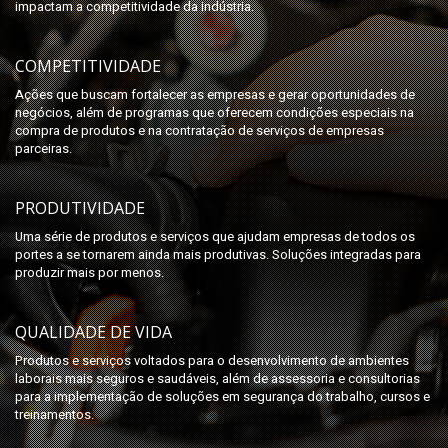
impactam a competitividade da indústria.
COMPETITIVIDADE
Ações que buscam fortalecer as empresas e gerar oportunidades de
negócios, além de programas que oferecem condições especiais na
compra de produtos e na contratação de serviços de empresas
parceiras.
PRODUTIVIDADE
Uma série de produtos e serviços que ajudam empresas de todos os
portes a se tornarem ainda mais produtivas. Soluções integradas para
produzir mais por menos.
QUALIDADE DE VIDA
Produtos e serviços voltados para o desenvolvimento de ambientes
laborais mais seguros e saudáveis, além de assessoria e consultorias
para a implementação de soluções em segurança do trabalho, cursos e
treinamentos.