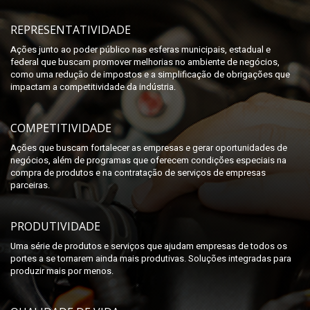
REPRESENTATIVIDADE
Ações junto ao poder público nas esferas municipais, estadual e
federal que buscam promover melhorias no ambiente de negócios,
como uma redução de impostos e a simplificação de obrigações que
impactam a competitividade da indústria.
COMPETITIVIDADE
Ações que buscam fortalecer as empresas e gerar oportunidades de
negócios, além de programas que oferecem condições especiais na
compra de produtos e na contratação de serviços de empresas
parceiras.
PRODUTIVIDADE
Uma série de produtos e serviços que ajudam empresas de todos os
portes a se tornarem ainda mais produtivas. Soluções integradas para
produzir mais por menos.