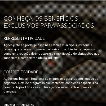
CONHEÇA OS BENEFÍCIOS
EXCLUSIVOS PARA ASSOCIADOS
REPRESENTATIVIDADE
Ações junto ao poder público nas esferas municipais, estadual e
federal que buscam promover melhorias no ambiente de negócios,
como uma redução de impostos e a simplificação de obrigações que
impactam a competitividade da indústria.
COMPETITIVIDADE
Ações que buscam fortalecer as empresas e gerar oportunidades de
negócios, além de programas que oferecem condições especiais na
compra de produtos e na contratação de serviços de empresas
parceiras.
PRODUTIVIDADE