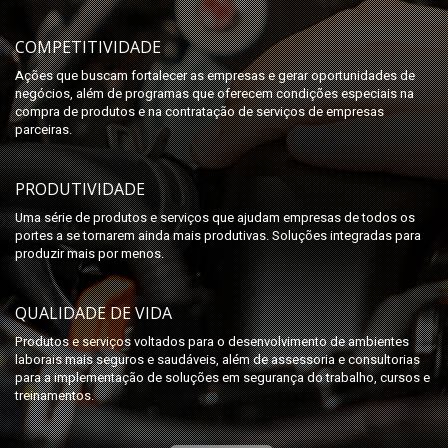
COMPETITIVIDADE
Ações que buscam fortalecer as empresas e gerar oportunidades de
negócios, além de programas que oferecem condições especiais na
compra de produtos e na contratação de serviços de empresas
parceiras.
PRODUTIVIDADE
Uma série de produtos e serviços que ajudam empresas de todos os
portes a se tornarem ainda mais produtivas. Soluções integradas para
produzir mais por menos.
QUALIDADE DE VIDA
Produtos e serviços voltados para o desenvolvimento de ambientes
laborais mais seguros e saudáveis, além de assessoria e consultorias
para a implementação de soluções em segurança do trabalho, cursos e
treinamentos.