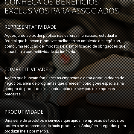
CONHEÇA OS BENEFÍCIOS
EXCLUSIVOS PARA ASSOCIADOS
REPRESENTATIVIDADE
Ações junto ao poder público nas esferas municipais, estadual e
federal que buscam promover melhorias no ambiente de negócios,
como uma redução de impostos e a simplificação de obrigações que
impactam a competitividade da indústria.
COMPETITIVIDADE
Ações que buscam fortalecer as empresas e gerar oportunidades de
negócios, além de programas que oferecem condições especiais na
compra de produtos e na contratação de serviços de empresas
parceiras.
PRODUTIVIDADE
Uma série de produtos e serviços que ajudam empresas de todos os
portes a se tornarem ainda mais produtivas. Soluções integradas para
produzir mais por menos.