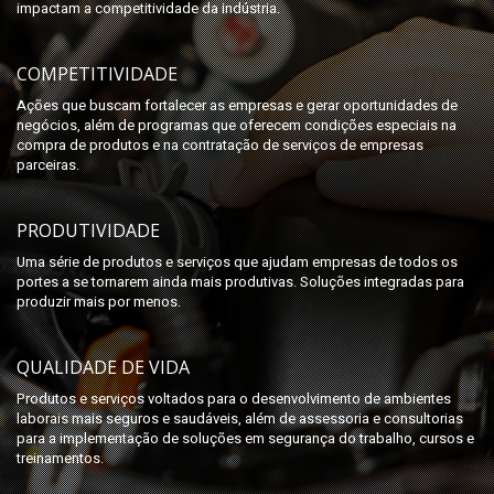
impactam a competitividade da indústria.
COMPETITIVIDADE
Ações que buscam fortalecer as empresas e gerar oportunidades de
negócios, além de programas que oferecem condições especiais na
compra de produtos e na contratação de serviços de empresas
parceiras.
PRODUTIVIDADE
Uma série de produtos e serviços que ajudam empresas de todos os
portes a se tornarem ainda mais produtivas. Soluções integradas para
produzir mais por menos.
QUALIDADE DE VIDA
Produtos e serviços voltados para o desenvolvimento de ambientes
laborais mais seguros e saudáveis, além de assessoria e consultorias
para a implementação de soluções em segurança do trabalho, cursos e
treinamentos.