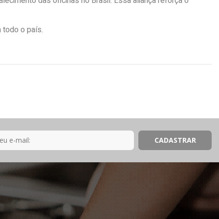
lecimento das oficinas no Brasil. Essa aliança reforça o
 todo o país.