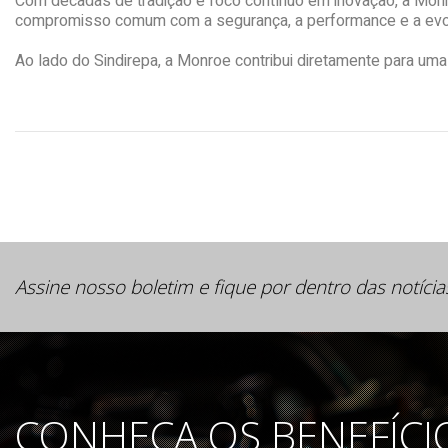
Com décadas de tradição e foco contínuo em inovação, a Monroe
compromisso comum com a segurança, a performance e a evol
Ao lado do Sindirepa, a Monroe contribui diretamente para um
Assine nosso boletim e fique por dentro das notícia
CONHEÇA OS BENEFÍCI