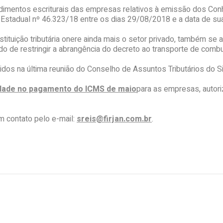
dimentos escriturais das empresas relativos à emissão dos Conh
o Estadual nº 46.323/18 entre os dias 29/08/2018 e a data de sua
stituição tributária onere ainda mais o setor privado, também s
o de restringir a abrangência do decreto ao transporte de combu
dos na última reunião do Conselho de Assuntos Tributários do 
lidade no pagamento do ICMS de maio
para as empresas, autor
 contato pelo e-mail:
sreis@firjan.com.br
.