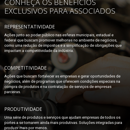
CONHEÇA OS BENEFÍCIOS
EXCLUSIVOS PARA ASSOCIADOS
REPRESENTATIVIDADE
Ações junto ao poder público nas esferas municipais, estadual e
federal que buscam promover melhorias no ambiente de negócios,
como uma redução de impostos e a simplificação de obrigações que
impactam a competitividade da indústria.
COMPETITIVIDADE
Ações que buscam fortalecer as empresas e gerar oportunidades de
negócios, além de programas que oferecem condições especiais na
compra de produtos e na contratação de serviços de empresas
parceiras.
PRODUTIVIDADE
Uma série de produtos e serviços que ajudam empresas de todos os
portes a se tornarem ainda mais produtivas. Soluções integradas para
produzir mais por menos.