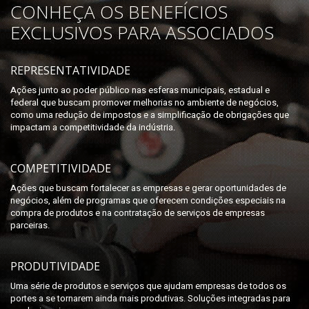
CONHEÇA OS BENEFÍCIOS
EXCLUSIVOS PARA ASSOCIADOS
REPRESENTATIVIDADE
Ações junto ao poder público nas esferas municipais, estadual e
federal que buscam promover melhorias no ambiente de negócios,
como uma redução de impostos e a simplificação de obrigações que
impactam a competitividade da indústria.
COMPETITIVIDADE
Ações que buscam fortalecer as empresas e gerar oportunidades de
negócios, além de programas que oferecem condições especiais na
compra de produtos e na contratação de serviços de empresas
parceiras.
PRODUTIVIDADE
Uma série de produtos e serviços que ajudam empresas de todos os
portes a se tornarem ainda mais produtivas. Soluções integradas para