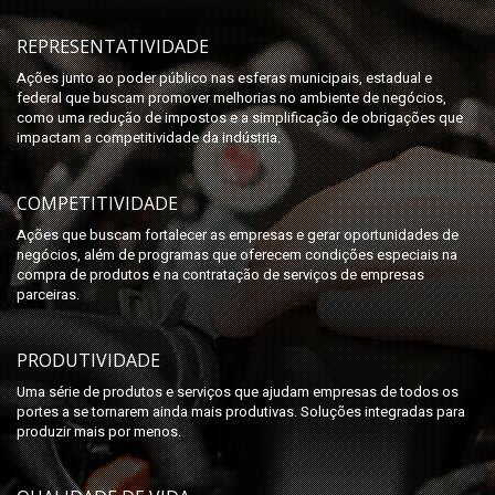
REPRESENTATIVIDADE
Ações junto ao poder público nas esferas municipais, estadual e
federal que buscam promover melhorias no ambiente de negócios,
como uma redução de impostos e a simplificação de obrigações que
impactam a competitividade da indústria.
COMPETITIVIDADE
Ações que buscam fortalecer as empresas e gerar oportunidades de
negócios, além de programas que oferecem condições especiais na
compra de produtos e na contratação de serviços de empresas
parceiras.
PRODUTIVIDADE
Uma série de produtos e serviços que ajudam empresas de todos os
portes a se tornarem ainda mais produtivas. Soluções integradas para
produzir mais por menos.