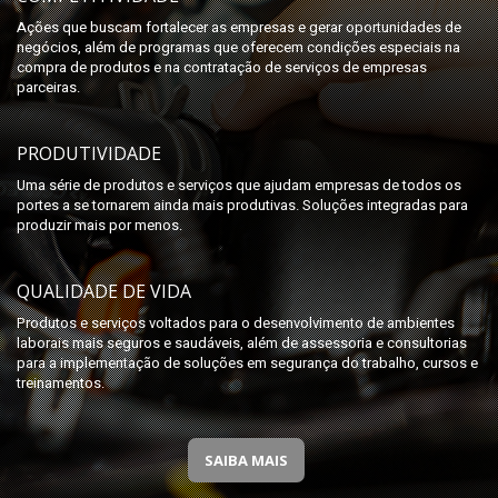
Ações que buscam fortalecer as empresas e gerar oportunidades de
negócios, além de programas que oferecem condições especiais na
compra de produtos e na contratação de serviços de empresas
parceiras.
PRODUTIVIDADE
Uma série de produtos e serviços que ajudam empresas de todos os
portes a se tornarem ainda mais produtivas. Soluções integradas para
produzir mais por menos.
QUALIDADE DE VIDA
Produtos e serviços voltados para o desenvolvimento de ambientes
laborais mais seguros e saudáveis, além de assessoria e consultorias
para a implementação de soluções em segurança do trabalho, cursos e
treinamentos.
SAIBA MAIS