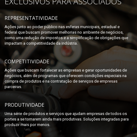
EXCLUSIVOS PARA ASSOCIADOS
REPRESENTATIVIDADE
Ações junto ao poder público nas esferas municipais, estadual e
federal que buscam promover melhorias no ambiente de negócios,
como uma redução de impostos e a simplificação de obrigações que
impactam a competitividade da indústria.
COMPETITIVIDADE
Ações que buscam fortalecer as empresas e gerar oportunidades de
negócios, além de programas que oferecem condições especiais na
compra de produtos e na contratação de serviços de empresas
parceiras.
PRODUTIVIDADE
Uma série de produtos e serviços que ajudam empresas de todos os
portes a se tornarem ainda mais produtivas. Soluções integradas para
produzir mais por menos.