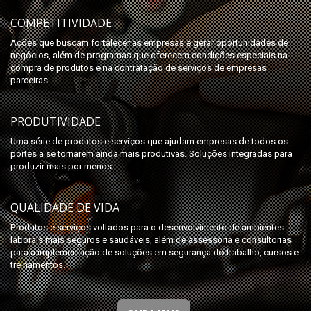
COMPETITIVIDADE
Ações que buscam fortalecer as empresas e gerar oportunidades de
negócios, além de programas que oferecem condições especiais na
compra de produtos e na contratação de serviços de empresas
parceiras.
PRODUTIVIDADE
Uma série de produtos e serviços que ajudam empresas de todos os
portes a se tornarem ainda mais produtivas. Soluções integradas para
produzir mais por menos.
QUALIDADE DE VIDA
Produtos e serviços voltados para o desenvolvimento de ambientes
laborais mais seguros e saudáveis, além de assessoria e consultorias
para a implementação de soluções em segurança do trabalho, cursos e
treinamentos.