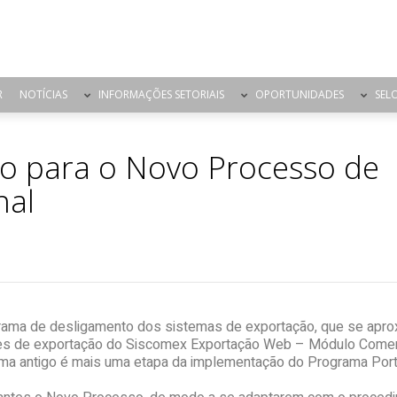
R
NOTÍCIAS
INFORMAÇÕES SETORIAIS
OPORTUNIDADES
SEL
ão para o Novo Processo de
nal
ma de desligamento dos sistemas de exportação, que se aproxima
ões de exportação do Siscomex Exportação Web – Módulo Comer
ema antigo é mais uma etapa da implementação do Programa Porta