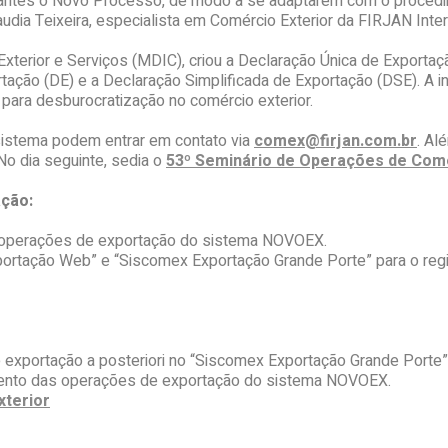
antes o Novo Processo, de modo a se adaptarem com o procedime
udia Teixeira, especialista em Comércio Exterior da FIRJAN Inter
Exterior e Serviços (MDIC), criou a Declaração Única de Exportaç
rtação (DE) e a Declaração Simplificada de Exportação (DSE). A i
para desburocratização no comércio exterior.
sistema podem entrar em contato via
comex@firjan.com.br
. Al
 No dia seguinte, sedia o
53º Seminário de Operações de Comé
ção:
 operações de exportação do sistema NOVOEX.
tação Web” e “Siscomex Exportação Grande Porte” para o regis
 exportação a posteriori no “Siscomex Exportação Grande Porte”
ento das operações de exportação do sistema NOVOEX.
xterior