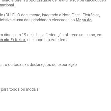
nto e terem a oportunidade de relatar erros ou dificuldades
nacional.
ão (DU-E). O documento, integrado à Nota Fiscal Eletrônica,
niciativa é uma das prioridades elencadas no
Mapa do
ém disso, em 19 de julho, a Federação oferece um curso, em
rcio Exterior
, que abordará este tema.
tro de todas as declarações de exportação.
 para todos os modais.