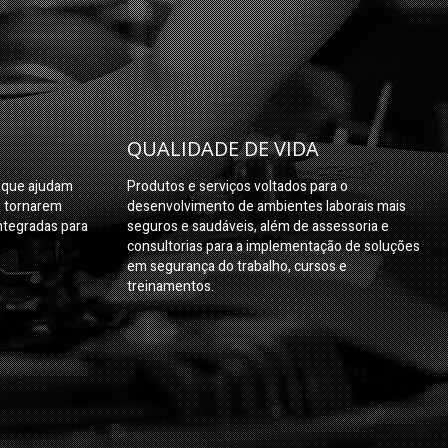
QUALIDADE DE VIDA
s que ajudam
Produtos e serviços voltados para o
e tornarem
desenvolvimento de ambientes laborais mais
ntegradas para
seguros e saudáveis, além de assessoria e
consultorias para a implementação de soluções
em segurança do trabalho, cursos e
treinamentos.