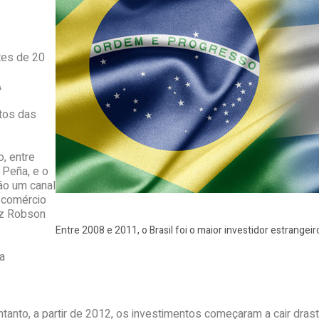
tes de 20
A
tos das
, entre
 Peña, e o
ão um canal
o comércio
diz Robson
Entre 2008 e 2011, o Brasil foi o maior investidor estrangei
na
entanto, a partir de 2012, os investimentos começaram a cair dr