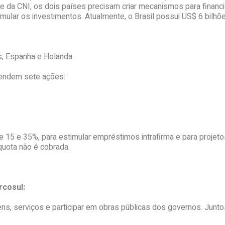
da CNI, os dois países precisam criar mecanismos para financia
stimular os investimentos. Atualmente, o Brasil possui US$ 6 bil
os, Espanha e Holanda.
efendem sete ações:
e 15 e 35%, para estimular empréstimos intrafirma e para projetos
quota não é cobrada.
rcosul:
ns, serviços e participar em obras públicas dos governos. Jun