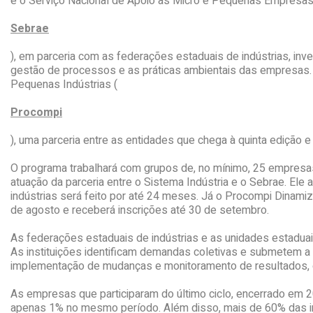
e o Serviço Nacional de Apoio às Micro e Pequenas Empresas
Sebrae
), em parceria com as federações estaduais de indústrias, inv
gestão de processos e as práticas ambientais das empresas. 
Pequenas Indústrias (
Procompi
), uma parceria entre as entidades que chega à quinta edição e 
O programa trabalhará com grupos de, no mínimo, 25 empresas
atuação da parceria entre o Sistema Indústria e o Sebrae. E
indústrias será feito por até 24 meses. Já o Procompi Dinami
de agosto e receberá inscrições até 30 de setembro.
As federações estaduais de indústrias e as unidades estaduai
As instituições identificam demandas coletivas e submetem 
implementação de mudanças e monitoramento de resultados, or
As empresas que participaram do último ciclo, encerrado em 2
apenas 1% no mesmo período. Além disso, mais de 60% das in