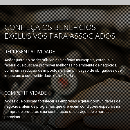
CONHEÇA OS BENEFÍCIOS
EXCLUSIVOS PARA ASSOCIADOS
REPRESENTATIVIDADE
Ações junto ao poder público nas esferas municipais, estadual e
federal que buscam promover melhorias no ambiente de negócios,
como uma redução de impostos e a simplificação de obrigações que
impactam a competitividade da indústria.
COMPETITIVIDADE
Ações que buscam fortalecer as empresas e gerar oportunidades de
negócios, além de programas que oferecem condições especiais na
compra de produtos e na contratação de serviços de empresas
parceiras.