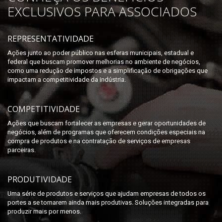
EXCLUSIVOS PARA ASSOCIADOS
REPRESENTATIVIDADE
Ações junto ao poder público nas esferas municipais, estadual e
federal que buscam promover melhorias no ambiente de negócios,
como uma redução de impostos e a simplificação de obrigações que
impactam a competitividade da indústria.
COMPETITIVIDADE
Ações que buscam fortalecer as empresas e gerar oportunidades de
negócios, além de programas que oferecem condições especiais na
compra de produtos e na contratação de serviços de empresas
parceiras.
PRODUTIVIDADE
Uma série de produtos e serviços que ajudam empresas de todos os
portes a se tornarem ainda mais produtivas. Soluções integradas para
produzir mais por menos.