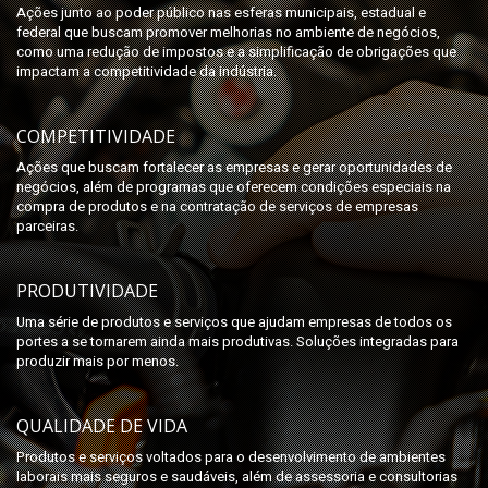
Ações junto ao poder público nas esferas municipais, estadual e
federal que buscam promover melhorias no ambiente de negócios,
como uma redução de impostos e a simplificação de obrigações que
impactam a competitividade da indústria.
COMPETITIVIDADE
Ações que buscam fortalecer as empresas e gerar oportunidades de
negócios, além de programas que oferecem condições especiais na
compra de produtos e na contratação de serviços de empresas
parceiras.
PRODUTIVIDADE
Uma série de produtos e serviços que ajudam empresas de todos os
portes a se tornarem ainda mais produtivas. Soluções integradas para
produzir mais por menos.
QUALIDADE DE VIDA
Produtos e serviços voltados para o desenvolvimento de ambientes
laborais mais seguros e saudáveis, além de assessoria e consultorias