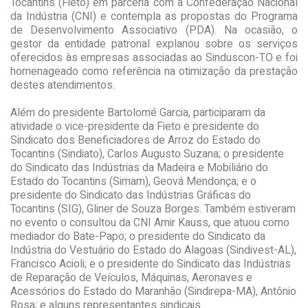
Tocantins (Fieto) em parceria com a Confederação Nacional
da Indústria (CNI) e contempla as propostas do Programa
de Desenvolvimento Associativo (PDA). Na ocasião, o
gestor da entidade patronal explanou sobre os serviços
oferecidos às empresas associadas ao Sinduscon-TO e foi
homenageado como referência na otimização da prestação
destes atendimentos.
Além do presidente Bartolomé Garcia, participaram da
atividade o vice-presidente da Fieto e presidente do
Sindicato dos Beneficiadores de Arroz do Estado do
Tocantins (Sindiato), Carlos Augusto Suzana; o presidente
do Sindicato das Indústrias da Madeira e Mobiliário do
Estado do Tocantins (Simam), Geová Mendonça; e o
presidente do Sindicato das Indústrias Gráficas do
Tocantins (SIG), Gliner de Souza Borges. Também estiveram
no evento o consultou da CNI Amir Kauss, que atuou como
mediador do Bate-Papo; o presidente do Sindicato da
Indústria do Vestuário do Estado do Alagoas (Sindivest-AL),
Francisco Acioli; e o presidente do Sindicato das Indústrias
de Reparação de Veículos, Máquinas, Aeronaves e
Acessórios do Estado do Maranhão (Sindirepa-MA), Antônio
Rosa; e alguns representantes sindicais.