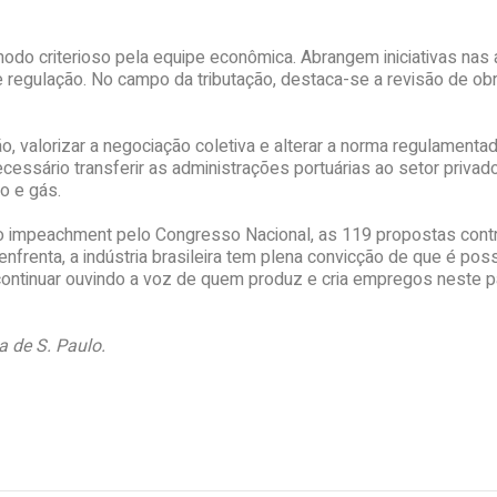
o criterioso pela equipe econômica. Abrangem iniciativas nas áre
a e regulação. No campo da tributação, destaca-se a revisão de 
o, valorizar a negociação coletiva e alterar a norma regulamenta
cessário transferir as administrações portuárias ao setor privad
o e gás.
o impeachment pelo Congresso Nacional, as 119 propostas contr
renta, a indústria brasileira tem plena convicção de que é possí
a continuar ouvindo a voz de quem produz e cria empregos neste p
a de S. Paulo.