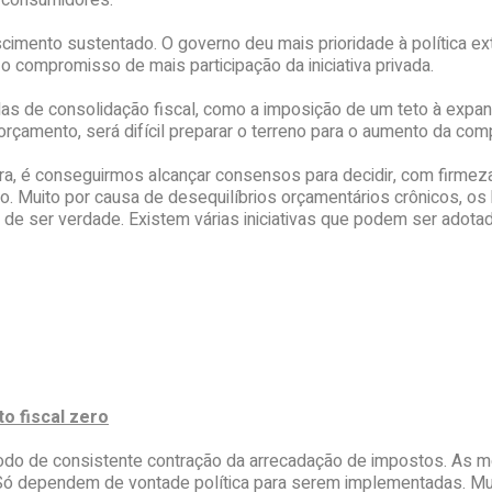
e consumidores.
scimento sustentado. O governo deu mais prioridade à política e
 compromisso de mais participação da iniciativa privada.
das de consolidação fiscal, como a imposição de um teto à expa
orçamento, será difícil preparar o terreno para o aumento da com
ora, é conseguirmos alcançar consensos para decidir, com firmez
 Muito por causa de desequilíbrios orçamentários crônicos, os
e de ser verdade. Existem várias iniciativas que podem ser adot
o fiscal zero
ríodo de consistente contração da arrecadação de impostos. As m
a. Só dependem de vontade política para serem implementadas.