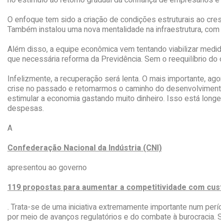
no estímulo ao retorno gradual da confiança de empresários 
O enfoque tem sido a criação de condições estruturais ao cre
Também instalou uma nova mentalidade na infraestrutura, com o
Além disso, a equipe econômica vem tentando viabilizar medi
que necessária reforma da Previdência. Sem o reequilíbrio do 
Infelizmente, a recuperação será lenta. O mais importante, ag
crise no passado e retomarmos o caminho do desenvolvimento.
estimular a economia gastando muito dinheiro. Isso está long
despesas.
A
Confederação Nacional da Indústria (CNI)
apresentou ao governo
119 propostas para aumentar a competitividade com cust
. Trata-se de uma iniciativa extremamente importante num pe
por meio de avanços regulatórios e do combate à burocraci