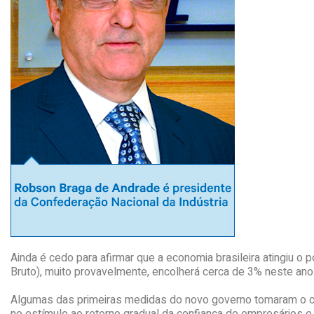
Ainda é cedo para afirmar que a economia brasileira atingiu o 
Bruto), muito provavelmente, encolherá cerca de 3% neste an
Algumas das primeiras medidas do novo governo tomaram o cam