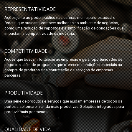
REPRESENTATIVIDADE
Ações junto ao poder público nas esferas municipais, estadual e
federal que buscam promover melhorias no ambiente de negócios,
como uma redução de impostos e a simplificação de obrigações que
impactam a competitividade da indústria.
COMPETITIVIDADE
Ações que buscam fortalecer as empresas e gerar oportunidades de
negócios, além de programas que oferecem condições especiais na
compra de produtos e na contratação de serviços de empresas
parceiras.
PRODUTIVIDADE
Uma série de produtos e serviços que ajudam empresas de todos os
portes a se tornarem ainda mais produtivas. Soluções integradas para
produzir mais por menos.
QUALIDADE DE VIDA