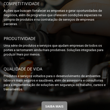
COMPETITIVIDADE
Ações que buscam fortalecer as empresas e gerar oportunidades de
negócios, além de programas que oferecem condições especiais na
compra de produtos e na contratação de serviços de empresas
parceiras.
PRODUTIVIDADE
Uma série de produtos e serviços que ajudam empresas de todos os
portes a se tornarem ainda mais produtivas. Soluções integradas para
produzir mais por menos.
QUALIDADE DE VIDA
Produtos e serviços voltados para o desenvolvimento de ambientes
laborais mais seguros e saudáveis, além de assessoria e consultorias
para a implementação de soluções em segurança do trabalho, cursos e
treinamentos.
SAIBA MAIS