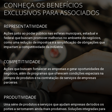
CONHEÇA OS BENEFÍCIOS
EXCLUSIVOS PARA ASSOCIADOS
REPRESENTATIVIDADE
Ações junto ao poder público nas esferas municipais, estadual e
federal que buscam promover melhorias no ambiente de negócios,
como uma redução de impostos e a simplificação de obrigações que
impactam a competitividade da indústria.
COMPETITIVIDADE
Ações que buscam fortalecer as empresas e gerar oportunidades de
negócios, além de programas que oferecem condições especiais na
compra de produtos e na contratação de serviços de empresas
parceiras.
PRODUTIVIDADE
Uma série de produtos e serviços que ajudam empresas de todos os
portes a se tornarem ainda mais produtivas. Soluções integradas para