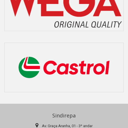
Sindirepa
Av. Graça Aranha, 01 - 3º andar