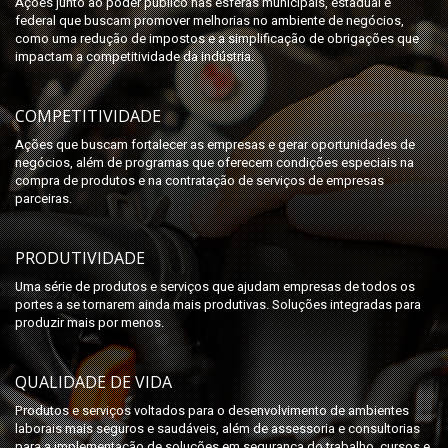
Ações junto ao poder público nas esferas municipais, estadual e
federal que buscam promover melhorias no ambiente de negócios,
como uma redução de impostos e a simplificação de obrigações que
impactam a competitividade da indústria.
COMPETITIVIDADE
Ações que buscam fortalecer as empresas e gerar oportunidades de
negócios, além de programas que oferecem condições especiais na
compra de produtos e na contratação de serviços de empresas
parceiras.
PRODUTIVIDADE
Uma série de produtos e serviços que ajudam empresas de todos os
portes a se tornarem ainda mais produtivas. Soluções integradas para
produzir mais por menos.
QUALIDADE DE VIDA
Produtos e serviços voltados para o desenvolvimento de ambientes
laborais mais seguros e saudáveis, além de assessoria e consultorias
para a implementação de soluções em segurança do trabalho, cursos e