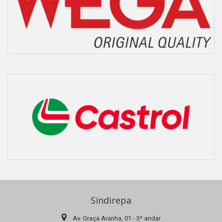
Sindirepa
Av. Graça Aranha, 01 - 3º andar