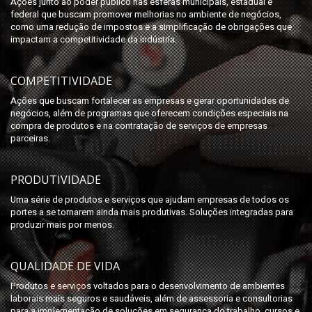
Ações junto ao poder público nas esferas municipais, estadual e
federal que buscam promover melhorias no ambiente de negócios,
como uma redução de impostos e a simplificação de obrigações que
impactam a competitividade da indústria.
COMPETITIVIDADE
Ações que buscam fortalecer as empresas e gerar oportunidades de
negócios, além de programas que oferecem condições especiais na
compra de produtos e na contratação de serviços de empresas
parceiras.
PRODUTIVIDADE
Uma série de produtos e serviços que ajudam empresas de todos os
portes a se tornarem ainda mais produtivas. Soluções integradas para
produzir mais por menos.
QUALIDADE DE VIDA
Produtos e serviços voltados para o desenvolvimento de ambientes
laborais mais seguros e saudáveis, além de assessoria e consultorias
para a implementação de soluções em segurança do trabalho, cursos e