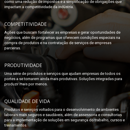
como uma redução de impostos e a simplificação de obrigações que
impactam a competitividade da indústria.
COMPETITIVIDADE
Ações que buscam fortalecer as empresas e gerar oportunidades de
negócios, além de programas que oferecem condições especiais na
compra de produtos e na contratação de serviços de empresas
parceiras.
PRODUTIVIDADE
Uma série de produtos e serviços que ajudam empresas de todos os
portes a se tornarem ainda mais produtivas. Soluções integradas para
produzir mais por menos.
QUALIDADE DE VIDA
Produtos e serviços voltados para o desenvolvimento de ambientes
laborais mais seguros e saudáveis, além de assessoria e consultorias
para a implementação de soluções em segurança do trabalho, cursos e
treinamentos.