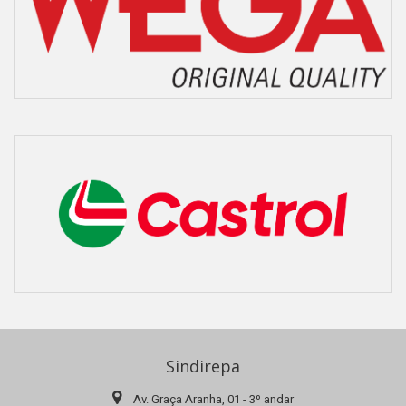
Sindirepa
Av. Graça Aranha, 01 - 3º andar