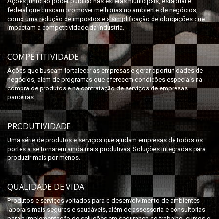
Ações junto ao poder público nas esferas municipais, estadual e
federal que buscam promover melhorias no ambiente de negócios,
como uma redução de impostos e a simplificação de obrigações que
impactam a competitividade da indústria.
COMPETITIVIDADE
Ações que buscam fortalecer as empresas e gerar oportunidades de
negócios, além de programas que oferecem condições especiais na
compra de produtos e na contratação de serviços de empresas
parceiras.
PRODUTIVIDADE
Uma série de produtos e serviços que ajudam empresas de todos os
portes a se tornarem ainda mais produtivas. Soluções integradas para
produzir mais por menos.
QUALIDADE DE VIDA
Produtos e serviços voltados para o desenvolvimento de ambientes
laborais mais seguros e saudáveis, além de assessoria e consultorias
para a implementação de soluções em segurança do trabalho, cursos e