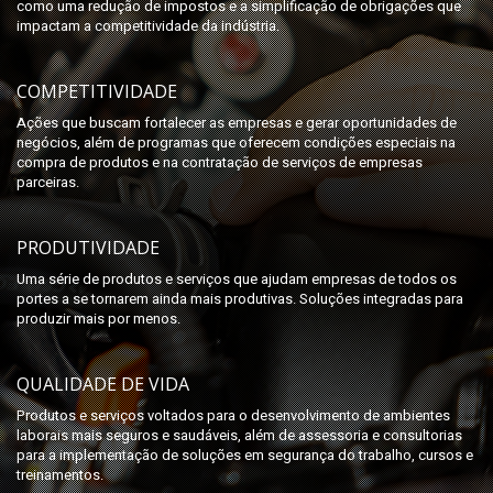
como uma redução de impostos e a simplificação de obrigações que
impactam a competitividade da indústria.
COMPETITIVIDADE
Ações que buscam fortalecer as empresas e gerar oportunidades de
negócios, além de programas que oferecem condições especiais na
compra de produtos e na contratação de serviços de empresas
parceiras.
PRODUTIVIDADE
Uma série de produtos e serviços que ajudam empresas de todos os
portes a se tornarem ainda mais produtivas. Soluções integradas para
produzir mais por menos.
QUALIDADE DE VIDA
Produtos e serviços voltados para o desenvolvimento de ambientes
laborais mais seguros e saudáveis, além de assessoria e consultorias
para a implementação de soluções em segurança do trabalho, cursos e
treinamentos.