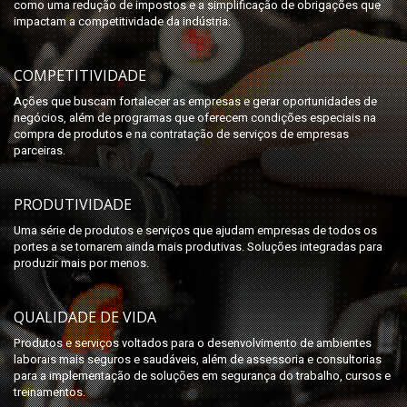
como uma redução de impostos e a simplificação de obrigações que
impactam a competitividade da indústria.
COMPETITIVIDADE
Ações que buscam fortalecer as empresas e gerar oportunidades de
negócios, além de programas que oferecem condições especiais na
compra de produtos e na contratação de serviços de empresas
parceiras.
PRODUTIVIDADE
Uma série de produtos e serviços que ajudam empresas de todos os
portes a se tornarem ainda mais produtivas. Soluções integradas para
produzir mais por menos.
QUALIDADE DE VIDA
Produtos e serviços voltados para o desenvolvimento de ambientes
laborais mais seguros e saudáveis, além de assessoria e consultorias
para a implementação de soluções em segurança do trabalho, cursos e
treinamentos.