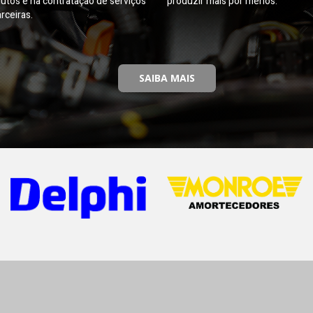
utos e na contratação de serviços
produzir mais por menos.
rceiras.
SAIBA MAIS