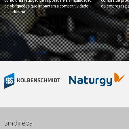
como uma redução de impostos e a simplificação
compra de prod
de obrigações que impactam a competitividade
de empresas pa
da indústria.
Sindirepa