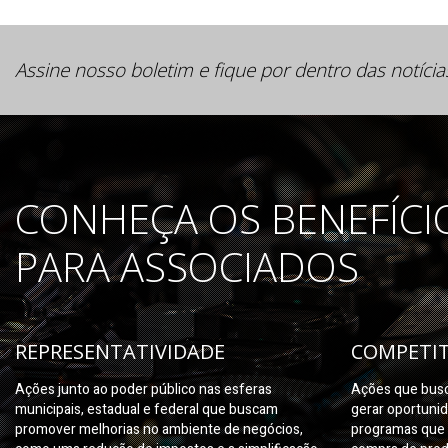
Assine nosso boletim e fique por dentro das notícia
CONHEÇA OS BENEFÍCI
PARA ASSOCIADOS
REPRESENTATIVIDADE
COMPETIT
Ações junto ao poder público nas esferas
Ações que busc
municipais, estadual e federal que buscam
gerar oportuni
promover melhorias no ambiente de negócios,
programas que 