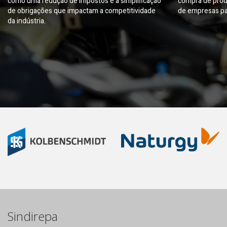
como uma redução de impostos e a simplificação
compra de prod
de obrigações que impactam a competitividade
de empresas pa
da indústria.
Sindirepa