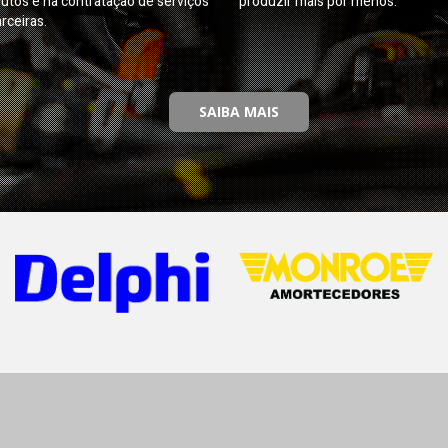
utos e na contratação de serviços
produzir mais por menos.
rceiras.
SAIBA MAIS