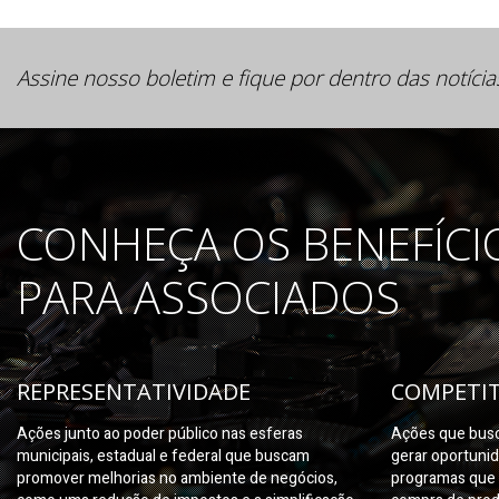
Assine nosso boletim e fique por dentro das notícia
CONHEÇA OS BENEFÍCI
PARA ASSOCIADOS
REPRESENTATIVIDADE
COMPETIT
Ações junto ao poder público nas esferas
Ações que busc
municipais, estadual e federal que buscam
gerar oportuni
promover melhorias no ambiente de negócios,
programas que 